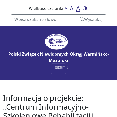
Stopka
A
A
Wielkość czcionki
A
Wyszukaj
Menu główne
Polski Związek Niewidomych Okręg Warmińsko-
Mazurski
Menu
Informacja o projekcie:
„Centrum Informacyjno-
Szkoleniowe Rehabilitacji i